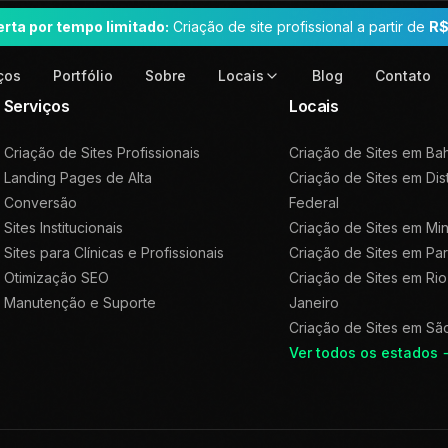
erta por tempo limitado:
Criação de site profissional a partir de
R$
ços
Portfólio
Sobre
Blog
Contato
Locais
Serviços
Locais
Criação de Sites Profissionais
Criação de Sites em
Bah
Landing Pages de Alta
Criação de Sites em
Dis
Conversão
Federal
Sites Institucionais
Criação de Sites em
Min
Sites para Clínicas e Profissionais
Criação de Sites em
Pa
Otimização SEO
Criação de Sites em
Rio
Manutenção e Suporte
Janeiro
Criação de Sites em
Sã
Ver todos os estados 