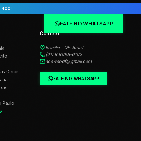
 400
!
FALE NO WHATSAPP
Contato
Brasília - DF, Brasil
ia
(61) 9 9698-6162
trito
acewebdf@gmail.com
as Gerais
FALE NO WHATSAPP
raná
 de
o Paulo
→