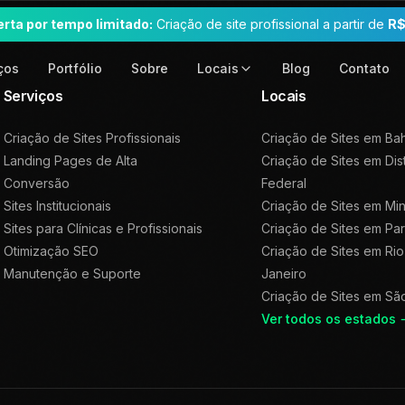
erta por tempo limitado:
Criação de site profissional a partir de
R$
ços
Portfólio
Sobre
Blog
Contato
Locais
Serviços
Locais
Criação de Sites Profissionais
Criação de Sites em
Bah
Landing Pages de Alta
Criação de Sites em
Dis
Conversão
Federal
Sites Institucionais
Criação de Sites em
Min
Sites para Clínicas e Profissionais
Criação de Sites em
Pa
Otimização SEO
Criação de Sites em
Rio
Manutenção e Suporte
Janeiro
Criação de Sites em
Sã
Ver todos os estados 