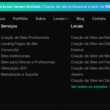
erta por tempo limitado:
Criação de site profissional a partir de
R$
ços
Portfólio
Sobre
Blog
Contato
Locais
Serviços
Locais
Criação de Sites Profissionais
Criação de Sites em
Bah
Landing Pages de Alta
Criação de Sites em
Dis
Conversão
Federal
Sites Institucionais
Criação de Sites em
Min
Sites para Clínicas e Profissionais
Criação de Sites em
Pa
Otimização SEO
Criação de Sites em
Rio
Manutenção e Suporte
Janeiro
Criação de Sites em
Sã
Ver todos os estados 