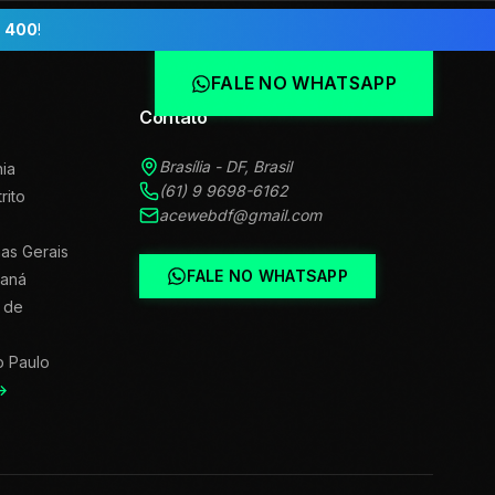
 400
!
FALE NO WHATSAPP
Contato
Brasília - DF, Brasil
ia
(61) 9 9698-6162
trito
acewebdf@gmail.com
as Gerais
FALE NO WHATSAPP
raná
 de
o Paulo
→