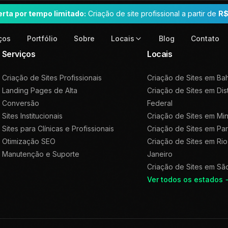
erta por tempo limitado:
Criação de site profissional a partir de
R$
ços
Portfólio
Sobre
Blog
Contato
Locais
Serviços
Locais
Criação de Sites Profissionais
Criação de Sites em
Bah
Landing Pages de Alta
Criação de Sites em
Dis
Conversão
Federal
Sites Institucionais
Criação de Sites em
Min
Sites para Clínicas e Profissionais
Criação de Sites em
Pa
Otimização SEO
Criação de Sites em
Rio
Manutenção e Suporte
Janeiro
Criação de Sites em
Sã
Ver todos os estados 