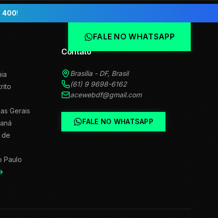
 400
!
FALE NO WHATSAPP
Contato
Brasília - DF, Brasil
ia
(61) 9 9698-6162
trito
acewebdf@gmail.com
as Gerais
FALE NO WHATSAPP
raná
 de
o Paulo
→