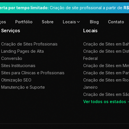
erta por tempo limitado:
Criação de site profissional a partir de
R$
ços
Portfólio
Sobre
Blog
Contato
Locais
Serviços
Locais
Criação de Sites Profissionais
Criação de Sites em
Bah
Landing Pages de Alta
Criação de Sites em
Dis
Conversão
Federal
Sites Institucionais
Criação de Sites em
Min
Sites para Clínicas e Profissionais
Criação de Sites em
Pa
Otimização SEO
Criação de Sites em
Rio
Manutenção e Suporte
Janeiro
Criação de Sites em
Sã
Ver todos os estados 