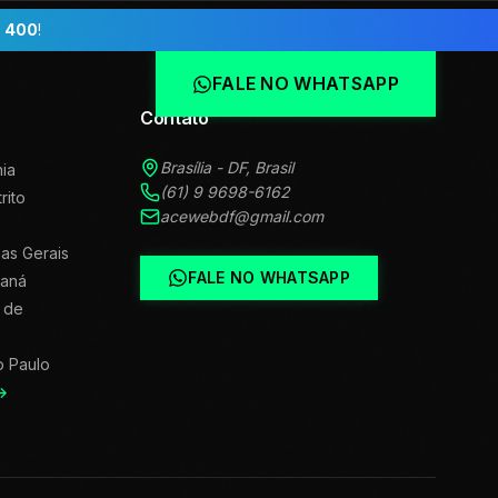
 400
!
FALE NO WHATSAPP
Contato
Brasília - DF, Brasil
ia
(61) 9 9698-6162
trito
acewebdf@gmail.com
as Gerais
FALE NO WHATSAPP
raná
 de
o Paulo
→