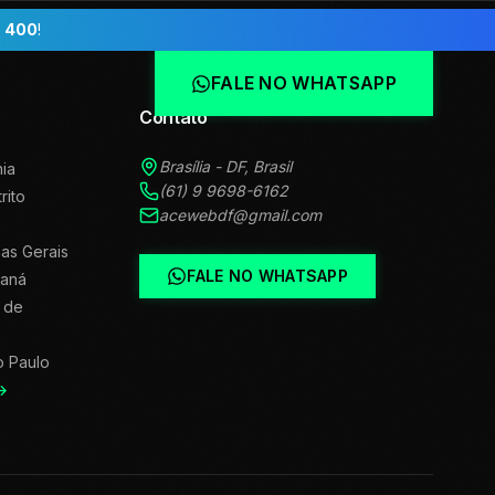
 400
!
FALE NO WHATSAPP
Contato
Brasília - DF, Brasil
ia
(61) 9 9698-6162
trito
acewebdf@gmail.com
as Gerais
FALE NO WHATSAPP
raná
 de
o Paulo
→