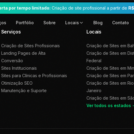
erta por tempo limitado:
Criação de site profissional a partir de
R$
ços
Portfólio
Sobre
Blog
Contato
Locais
Serviços
Locais
Criação de Sites Profissionais
Criação de Sites em
Bah
Landing Pages de Alta
Criação de Sites em
Dis
Conversão
Federal
Sites Institucionais
Criação de Sites em
Min
Sites para Clínicas e Profissionais
Criação de Sites em
Pa
Otimização SEO
Criação de Sites em
Rio
Manutenção e Suporte
Janeiro
Criação de Sites em
Sã
Ver todos os estados 