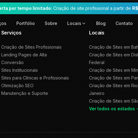
erta por tempo limitado:
Criação de site profissional a partir de
R$
ços
Portfólio
Sobre
Blog
Contato
Locais
Serviços
Locais
Criação de Sites Profissionais
Criação de Sites em
Bah
Landing Pages de Alta
Criação de Sites em
Dis
Conversão
Federal
Sites Institucionais
Criação de Sites em
Min
Sites para Clínicas e Profissionais
Criação de Sites em
Pa
Otimização SEO
Criação de Sites em
Rio
Manutenção e Suporte
Janeiro
Criação de Sites em
Sã
Ver todos os estados 