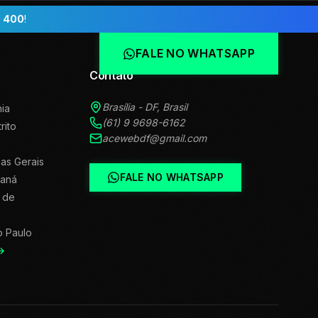
 400
!
FALE NO WHATSAPP
Contato
Brasília - DF, Brasil
ia
(61) 9 9698-6162
trito
acewebdf@gmail.com
as Gerais
FALE NO WHATSAPP
raná
 de
o Paulo
→