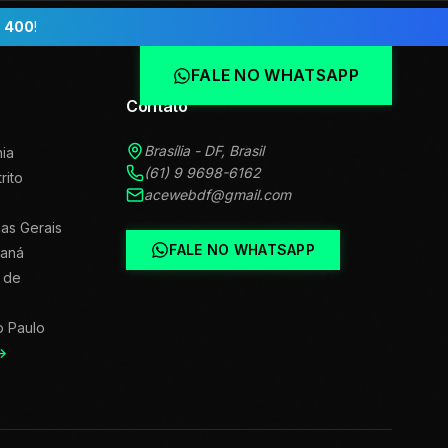
 400
!
FALE NO WHATSAPP
Contato
Brasília - DF, Brasil
ia
(61) 9 9698-6162
trito
acewebdf@gmail.com
as Gerais
FALE NO WHATSAPP
raná
 de
o Paulo
→