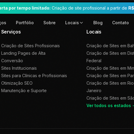
erta por tempo limitado:
Criação de site profissional a partir de
R$
ços
Portfólio
Sobre
Blog
Contato
Locais
Serviços
Locais
Criação de Sites Profissionais
Criação de Sites em
Bah
Landing Pages de Alta
Criação de Sites em
Dis
Conversão
Federal
Sites Institucionais
Criação de Sites em
Min
Sites para Clínicas e Profissionais
Criação de Sites em
Pa
Otimização SEO
Criação de Sites em
Rio
Manutenção e Suporte
Janeiro
Criação de Sites em
Sã
Ver todos os estados 