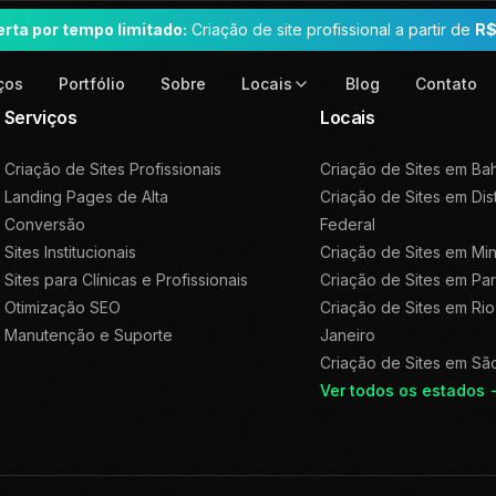
erta por tempo limitado:
Criação de site profissional a partir de
R$
ços
Portfólio
Sobre
Blog
Contato
Locais
Serviços
Locais
Criação de Sites Profissionais
Criação de Sites em
Bah
Landing Pages de Alta
Criação de Sites em
Dis
Conversão
Federal
Sites Institucionais
Criação de Sites em
Min
Sites para Clínicas e Profissionais
Criação de Sites em
Pa
Otimização SEO
Criação de Sites em
Rio
Manutenção e Suporte
Janeiro
Criação de Sites em
Sã
Ver todos os estados 