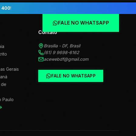
 400
!
FALE NO WHATSAPP
Contato
Brasília - DF, Brasil
ia
(61) 9 9698-6162
trito
acewebdf@gmail.com
as Gerais
FALE NO WHATSAPP
raná
 de
o Paulo
→