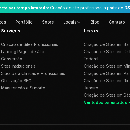
erta por tempo limitado:
Criação de site profissional a partir de
R$
ços
Portfólio
Sobre
Blog
Contato
Locais
Serviços
Locais
Criação de Sites Profissionais
Criação de Sites em
Bah
Landing Pages de Alta
Criação de Sites em
Dis
Conversão
Federal
Sites Institucionais
Criação de Sites em
Min
Sites para Clínicas e Profissionais
Criação de Sites em
Pa
Otimização SEO
Criação de Sites em
Rio
Manutenção e Suporte
Janeiro
Criação de Sites em
Sã
Ver todos os estados 