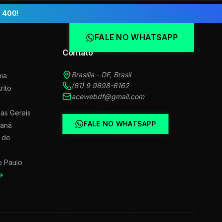
 400
!
FALE NO WHATSAPP
Contato
Brasília - DF, Brasil
ia
(61) 9 9698-6162
trito
acewebdf@gmail.com
as Gerais
FALE NO WHATSAPP
raná
 de
o Paulo
→