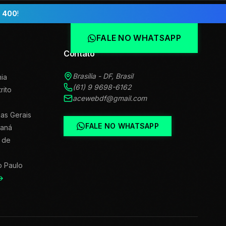
 400
!
FALE NO WHATSAPP
Contato
Brasília - DF, Brasil
ia
(61) 9 9698-6162
trito
acewebdf@gmail.com
as Gerais
FALE NO WHATSAPP
raná
 de
o Paulo
→