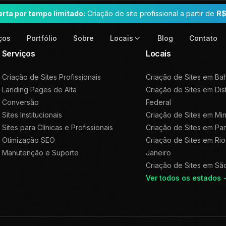
erta por tempo limitado:
Criação de site profissional a partir de
R$
ços
Portfólio
Sobre
Blog
Contato
Locais
Serviços
Locais
Criação de Sites Profissionais
Criação de Sites em
Bah
Landing Pages de Alta
Criação de Sites em
Dis
Conversão
Federal
Sites Institucionais
Criação de Sites em
Min
Sites para Clínicas e Profissionais
Criação de Sites em
Pa
Otimização SEO
Criação de Sites em
Rio
Manutenção e Suporte
Janeiro
Criação de Sites em
Sã
Ver todos os estados 