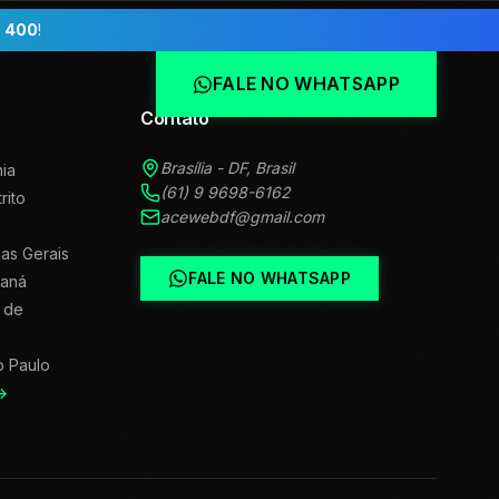
 400
!
FALE NO WHATSAPP
Contato
Brasília - DF, Brasil
ia
(61) 9 9698-6162
trito
acewebdf@gmail.com
as Gerais
FALE NO WHATSAPP
raná
 de
o Paulo
→