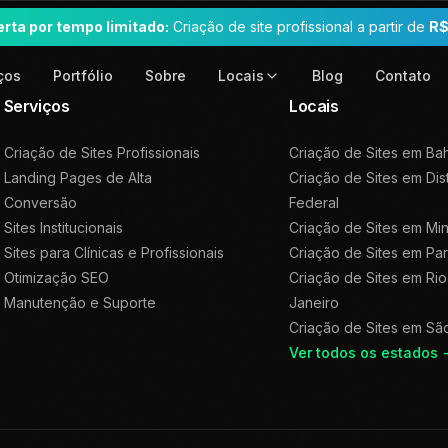
erta por tempo limitado:
Criação de site profissional a partir de
R$
ços
Portfólio
Sobre
Blog
Contato
Locais
Serviços
Locais
Criação de Sites Profissionais
Criação de Sites em
Bah
Landing Pages de Alta
Criação de Sites em
Dis
Conversão
Federal
Sites Institucionais
Criação de Sites em
Min
Sites para Clínicas e Profissionais
Criação de Sites em
Pa
Otimização SEO
Criação de Sites em
Rio
Manutenção e Suporte
Janeiro
Criação de Sites em
Sã
Ver todos os estados 