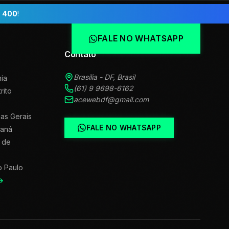
 400
!
FALE NO WHATSAPP
Contato
Brasília - DF, Brasil
ia
(61) 9 9698-6162
trito
acewebdf@gmail.com
as Gerais
FALE NO WHATSAPP
raná
 de
o Paulo
→