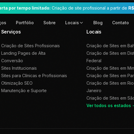
erta por tempo limitado:
Criação de site profissional a partir de
R$
ços
Portfólio
Sobre
Blog
Contato
Locais
Serviços
Locais
Criação de Sites Profissionais
Criação de Sites em
Bah
Landing Pages de Alta
Criação de Sites em
Dis
Conversão
Federal
Sites Institucionais
Criação de Sites em
Min
Sites para Clínicas e Profissionais
Criação de Sites em
Pa
Otimização SEO
Criação de Sites em
Rio
Manutenção e Suporte
Janeiro
Criação de Sites em
Sã
Ver todos os estados 